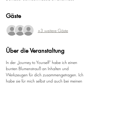
Gäste
+3 weitere Gäste
Über die Veranstaltung
In der „Journey to Yourself“ habe ich einen 
bunten Blumenstrauß an Inhalten und 
Werkzeugen für dich zusammengetragen. Ich 
habe sie für mich selbst und auch bei meinen 
Klientinnen in den vielen Einzelcoachings als 
wertvoll, befreiend und transformierend kennen 
gelernt, um mit mehr Leichtigkeit und Freude 
durchs Leben zu gehen und für sich einzustehen.
Über mehrere Wochen tauchen wir in 
verschiedene Aspekte deines Lebens ein und 
bringen Stück für Stück mehr Leichtigkeit, 
Balance und Freude in deinen Alltag.