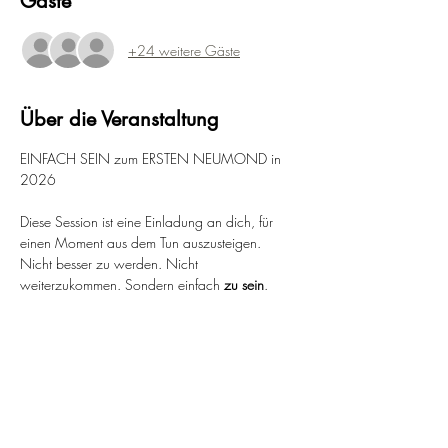
Gäste
+24 weitere Gäste
Über die Veranstaltung
EINFACH SEIN zum ERSTEN NEUMOND in 
2026
Diese Session ist eine Einladung an dich, für 
einen Moment aus dem Tun auszusteigen. 
Nicht besser zu werden. Nicht 
weiterzukommen. Sondern einfach 
zu sein
.
„Einfach sein“ – mit Betonung auf dem 
Sein
.
Und auch: dass es 
einfach
 sein darf - auch 
wenn es nicht immer leicht ist.
Einfach sein - gerade dann, wenn das Leben 
fordernd ist und wir glauben, etwas leisten oder 