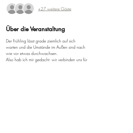
+27 weitere Gäste
Über die Veranstaltung
Der Frühling lässt grade ziemlich auf sich 
warten und die Umstände im Außen sind nach 
wie vor etwas durchwachsen. 
Also hab ich mir gedacht: wir verbinden uns für 
diese gemeinsame Session online und laden 
die positiven Frühlings-Vibes einfach auf unsere 
Matten ein.
Alles, was du brauchst, ist etwas Platz für deine 
Matte - gerne auch mehr für alle in deinem 
Haushalt - egal ob Zwei- oder Vierbeiner ;-)
Lass uns dem Aprilwetter und den Lockdown-
Gedanken trotzen und uns gemeinsam in der 
Frühlingsenergie einschwingen. Unabhängig 
vom Außen.
Let's do this together.