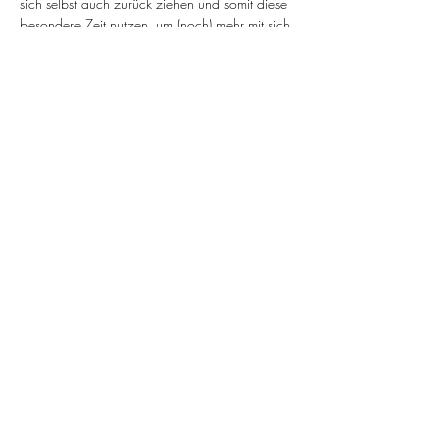
sich selbst auch zurück ziehen und somit diese 
besondere Zeit nutzen, um (noch) mehr mit sich 
in Verbindung zu kommen. Genau das werden 
wir in den  Yogaeinheiten gemeinsam tun. Wie 
immer sind die Kurse sanft ausgelegt und sollen 
dich mit einem Mix aller Hatha Yoga Elemente 
(Asanas, Pranayama, Meditation, Entspannung, 
Ernährung) durch den Herbst begleiten.
Nach alter "Yogacraft"-Manier wird es auch 
immer wieder den ein oder anderen Impuls 
geben, der zur aktuellen Zeitqualität passt.
Wenn dir das zusagt, freue ich mich, wenn wir 
uns gemeinsam im virtuellen Yogacraft-Raum 
verbinden.
Vorkenntnisse (zum Beispiel der Sonnengruß) 
sind bei diesem Kurs von Vorteil,…
Weiterlesen >