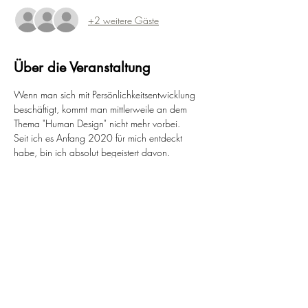
+2 weitere Gäste
Über die Veranstaltung
Wenn man sich mit Persönlichkeitsentwicklung 
beschäftigt, kommt man mittlerweile an dem 
Thema "Human Design" nicht mehr vorbei.
Seit ich es Anfang 2020 für mich entdeckt 
habe, bin ich absolut begeistert davon. 
Ohne es zu dogmatisch zu sehen, ist es für 
mich ein großartiges Selbstreflexions-Tool, das 
dabei helfen kann sich selbst noch besser 
kennen zu lernen.
Allein das Wissen um die Basis-Kenntnisse 
bringt meines Erachtens eine unglaubliche 
Leichtigkeit in den eigenen Alltag.
In diesem Workshop möchte ich dich für das 
Human Design begeistern. 
Ich gebe einen groben Überblick über die 