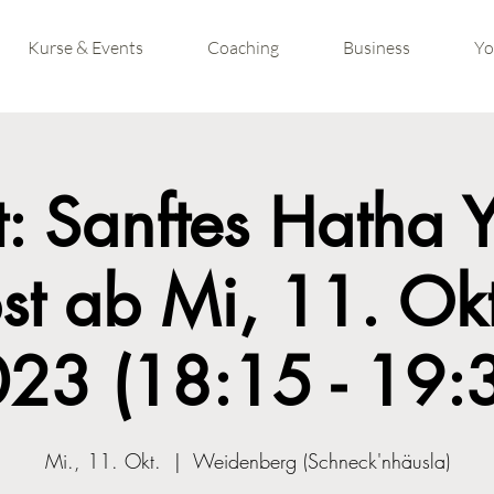
Kurse & Events
Coaching
Business
Yo
t: Sanftes Hatha 
st ab Mi, 11. Ok
23 (18:15 - 19:
Mi., 11. Okt.
  |  
Weidenberg (Schneck'nhäusla)