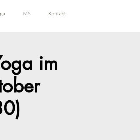
ga
MS
Kontakt
Yoga im
tober
30)