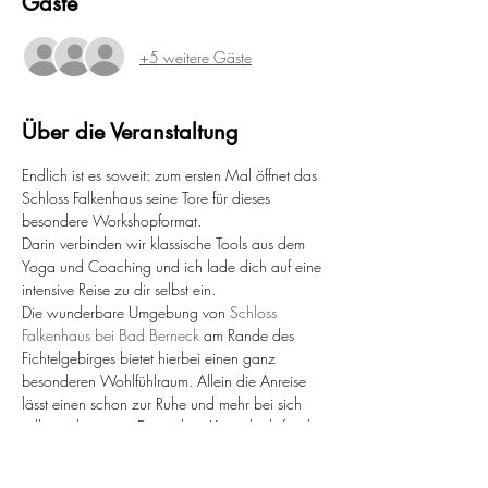
Gäste
+5 weitere Gäste
Über die Veranstaltung
Endlich ist es soweit: zum ersten Mal öffnet das 
Schloss Falkenhaus seine Tore für dieses 
besondere Workshopformat.
Darin verbinden wir klassische Tools aus dem 
Yoga und Coaching und ich lade dich auf eine 
intensive Reise zu dir selbst ein. 
Die wunderbare Umgebung von 
Schloss 
Falkenhaus bei Bad Berneck
 am Rande des 
Fichtelgebirges bietet hierbei einen ganz 
besonderen Wohlfühlraum. Allein die Anreise 
lässt einen schon zur Ruhe und mehr bei sich 
selbst ankommen. Ein wahrer Kurzurlaub für die 
Seele.
In diesem besonderen Ambiente wirst du unter 