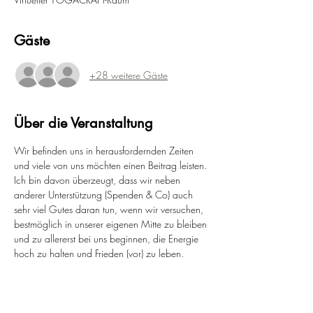
Gäste
+28 weitere Gäste
Über die Veranstaltung
Wir befinden uns in herausfordernden Zeiten 
und viele von uns möchten einen Beitrag leisten. 
Ich bin davon überzeugt, dass wir neben 
anderer Unterstützung (Spenden & Co) auch 
sehr viel Gutes daran tun, wenn wir versuchen, 
bestmöglich in unserer eigenen Mitte zu bleiben 
und zu allererst bei uns beginnen, die Energie 
hoch zu halten und Frieden (vor) zu leben.
In dieser kostenlosen Session lade ich alle 
herzlich dazu ein, sich zu verbinden und 
gemeinsam in diese Energie einzutauchen.
Ich werde anfangs einige (Coaching) Tools 