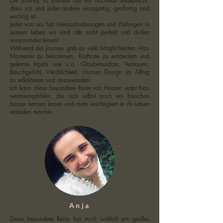
Die Journey to yourself hat mir nochmal verdeutlicht,
dass ich und jeder andere einzigartig, großartig und
wichtig ist.
Jeder von uns hat Herausforderungen und Prüfungen in
seinem Leben wir sind alle nicht perfekt und dürfen
voneinander lernen!
Während der Journey gab es viele Möglichkeiten Aha-
Momente zu bekommen, Kraftorte zu entdecken und
gelernte Inputs wie u.a. Glaubenssätze, Vertrauen,
Bauchgefühl, Weiblichkeit, Human Design im Alltag
zu reflektieren und anzuwenden.
Ich kann diese besondere Reise von Herzen jeder Frau
weiterempfehlen, die sich selbst noch ein bisschen
besser kennen lernen und mehr Leichtigkeit in ihr Leben
einladen möchte.
Anja
Diese besondere Reise hat mich wirklich ein großes