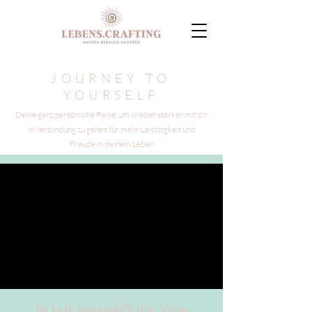
JOURNEY TO
YOURSELF
Deine ganz persönliche Reise, um wieder stärker mit dir
in Verbindung zu gehen für mehr Leichtigkeit und
Freude in deinem Leben
Die wohl spannendste aller Reisen