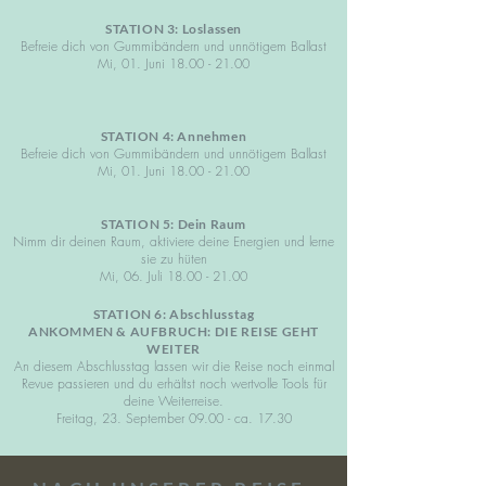
STATION 3: Loslassen
Befreie dich von Gummibändern und unnötigem Ballast
Mi, 01. Juni
18.00 - 21.00
STATION 4: Annehmen
Befreie dich von Gummibändern und unnötigem Ballast
Mi, 01. Juni
18.00 - 21.00
STATION 5: Dein Raum
Nimm dir deinen Raum, aktiviere deine Energien und lerne
sie zu hüten
Mi, 06. Juli
18.00 - 21.00
STATION 6: Abschlusstag
ANKOMMEN & AUFBRUCH: DIE REISE GEHT
WEITER
An diesem Abschlusstag lassen wir die Reise noch einmal
Revue passieren und du erhältst noch wertvolle Tools für
deine Weiterreise.
Freitag, 23. September 09.00 - ca. 17.30