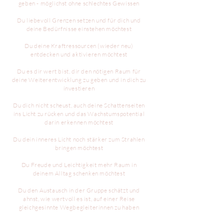
geben - möglichst ohne schlechtes Gewissen
Du liebevoll Grenzen setzen und für dich und
deine Bedürfnisse einstehen möchtest
Du deine Kraftressourcen (wieder neu)
entdecken und aktivieren möchtest
Du es dir wert bist, dir den nötigen Raum für
deine Weiterentwicklung zu geben und in dich zu
investieren
Du dich nicht scheust, auch deine Schattenseiten
ins Licht zu rücken und das Wachstumspotential
darin erkennen möchtest
Du dein inneres Licht noch stärker zum Strahlen
bringen möchtest
Du Freude und Leichtigkeit mehr Raum in
deinem Alltag schenken möchtest
Du den Austausch in der Gruppe schätzt und
ahnst, wie wertvoll es ist, auf einer Reise
gleichgesinnte Wegbegleiterinnen zu haben