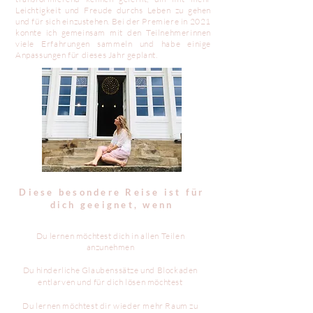
Leichtigkeit und Freude durchs Leben zu gehen
und für sich einzustehen. Bei der Premiere in 2021
konnte ich gemeinsam mit den Teilnehmerinnen
viele Erfahrungen sammeln und habe einige
Anpassungen für dieses Jahr geplant.
Diese besondere Reise ist für
dich geeignet, wenn
Du lernen möchtest dich in allen Teilen
anzunehmen
Du hinderliche Glaubenssätze und Blockaden
entlarven und für dich lösen möchtest
Du lernen möchtest dir wieder mehr Raum zu