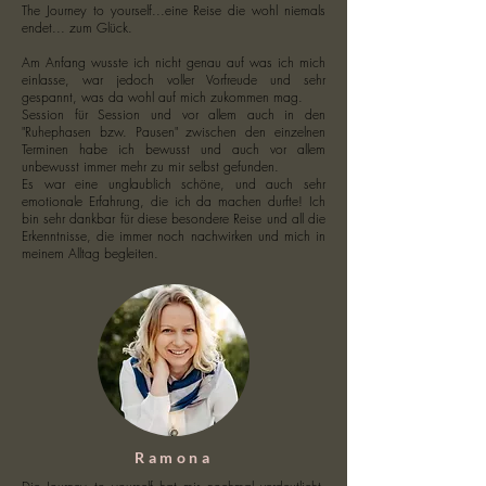
The Journey to yourself...eine Reise die wohl niemals
endet... zum Glück.
Am Anfang wusste ich nicht genau auf was ich mich
einlasse, war jedoch voller Vorfreude und sehr
gespannt, was da wohl auf mich zukommen mag.
Session für Session und vor allem auch in den
"Ruhephasen bzw. Pausen" zwischen den einzelnen
Terminen habe ich bewusst und auch vor allem
unbewusst immer mehr zu mir selbst gefunden.
Es war eine unglaublich schöne, und auch sehr
emotionale Erfahrung, die ich da machen durfte! Ich
bin sehr dankbar für diese besondere Reise und all die
Erkenntnisse, die immer noch nachwirken und mich in
meinem Alltag begleiten.
Ramona