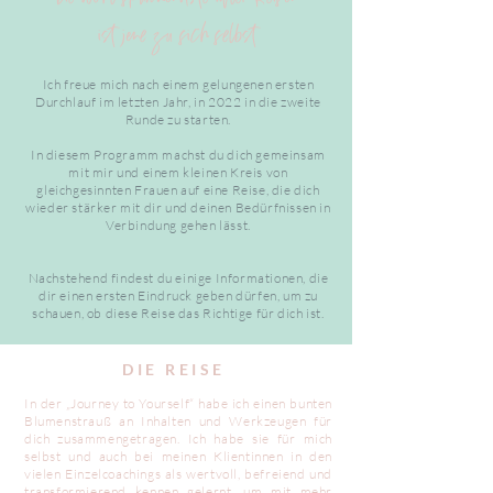
ist jene zu sich selbst
Ich freue mich nach einem gelungenen ersten
Durchlauf im letzten Jahr, in 2022 in die zweite
Runde zu starten.
In diesem Programm machst du dich gemeinsam
mit mir und einem kleinen Kreis von
gleichgesinnten Frauen auf eine Reise, die dich
wieder stärker mit dir und deinen Bedürfnissen in
Verbindung gehen lässt.
Nachstehend findest du einige Informationen, die
dir einen ersten Eindruck geben dürfen, um zu
schauen, ob diese Reise das Richtige für dich ist.
DIE REISE
In der „Journey to Yourself“ habe ich einen bunten
Blumenstrauß an Inhalten und Werkzeugen für
dich zusammengetragen. Ich habe sie für mich
selbst und auch bei meinen Klientinnen in den
vielen Einzelcoachings als wertvoll, befreiend und
transformierend kennen gelernt, um mit mehr