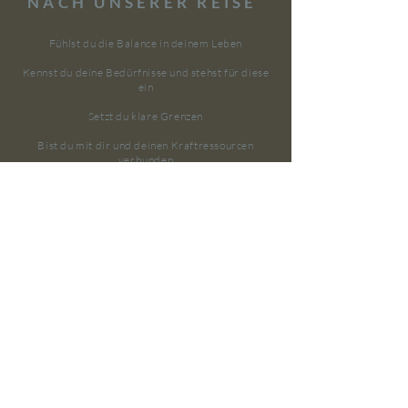
NACH UNSERER REISE
Fühlst du die Balance in deinem Leben
Kennst du deine Bedürfnisse und stehst für diese
ein
Setzt du klare Grenzen
Bist du mit dir und deinen Kraftressourcen
verbunden
Hast du neue Glaubenssätze und
inspirierende
Werkzeuge
im Gepäck, um deinen
Alltag besser zu meistern
Gehst du mit
mehr
Leichtigkeit und Freude durch
dein Leben
DEINE
WEGBEGLEITERIN