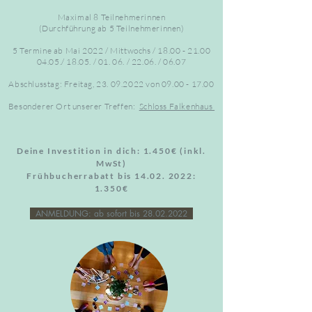
Maximal 8 Teilnehmerinnen
(Durchführung ab 5 Teilnehmerinnen)
5 Termine ab Mai 2022 / Mittwochs /
18.00 - 21.00
04.05./ 18.05. / 01. 06. / 22.06. / 06.07
Abschlusstag: Freitag,
23. 09.2022
von
09.00 - 17.00
Besonderer Ort unserer Treffen:
Schloss Falkenhaus
Deine Investition in dich: 1.450€ (inkl.
MwSt)
Frühbucherrabatt bis
14.02. 2022
:
1.350€
ANMELDUNG: ab sofort bis
28.02.2022