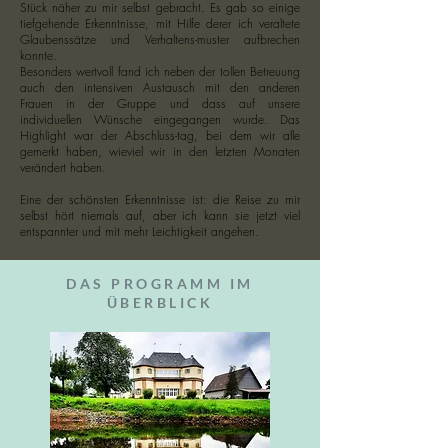
Stück näher zu mir selbst gebracht. Es gab so einige
tiefgehende Erkenntnisse, mit Hilfe derer ich veraltete
Glaubenssätze und Verhaltens-muster aufbrechen
konnte.
Besonders wertvoll fand ich neben der tollen Betreuung
auch den intensiven Austausch mit den anderen
Frauen in der Gruppe und dass auf unsere
individuellen Wünsche eingegangen wurde. Das
Highlight war der Abschluss-tag, bei dem wir alle
gemerkt haben, wieviel wir in den letzten Monaten
verändert haben.
Eine der schönsten Erkenntnisse ist: die Reise zu mir
selbst hört niemals auf, aber ich kann sie jetzt viel
entspannter und mit mehr Leichtigkeit angehen.
DAS PROGRAMM IM
ÜBERBLICK